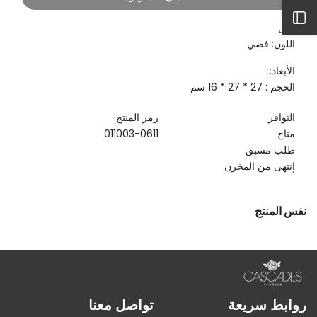
افتح
وصف
اللون: فضي
الشريط
الأبعاد:
الحجم : 27 * 27 * 16 سم
الجانبي
التوافر
رمز المنتج
متاح
011003-0611
طلب مسبق
إنتهى من المخزن
نفس المنتج
روابط سريعة
تواصل معنا