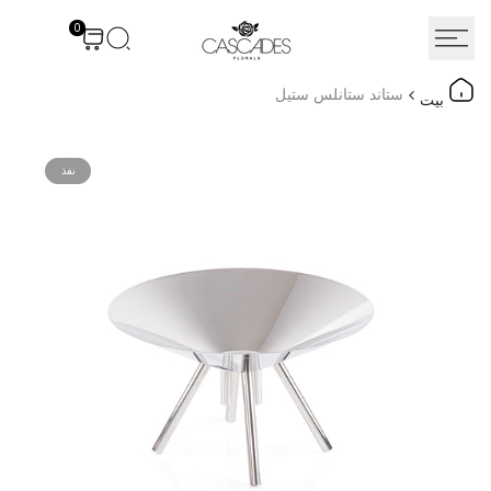
نتقل
0
لى
لمحتوى
ستاند ستانلس ستيل
بيت
نفذ