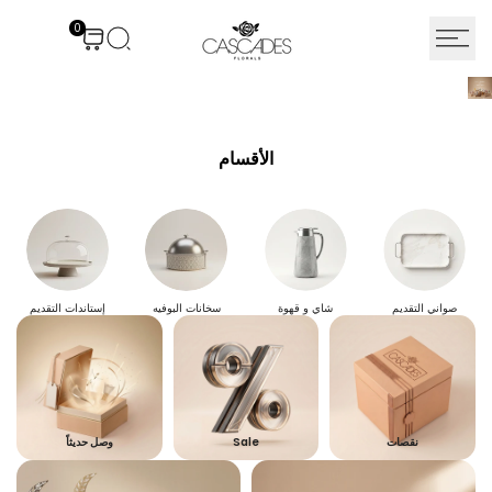
نتقل
0
لى
لمحتوى
الأقسام
صواني التقديم
شاي و قهوة
سخانات البوفيه
إستاندات التقديم
نقصات
Sale
وصل حديثاً