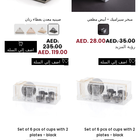
مبخر سيراميك - أبيض مطفي
صينيه معدن بغطاء رتان
السعر
AED. 35.00
سعر
AED. 28.00
AED.
السعر
العادي
البيع
العادي
235.00
رؤية المزيد
اضف إلي السلة
سعر
AED. 119.00
س
0
البيع
ا
اضف
اضف
اضف إلي السلة
اضف إلي السلة
الي
الي
قائمة
قائمة
الرغبات
الرغبات
2
Set of 6 pcs of cups with 2
Set of 6 pcs of cups with 2
plates - black
plates - black