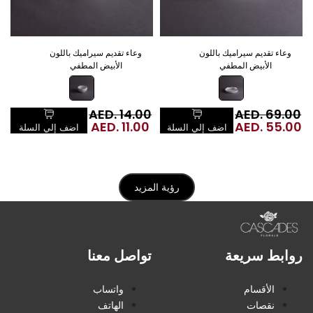
وعاء تقديم سيراميك باللون
وعاء تقديم سيراميك باللون
الأبيض المطفي
الأبيض المطفي
ا
0
السعر
AED. 69.00
السعر
AED. 14.00
س
ا
0
سعر
العادي
AED. 55.00
سعر
العادي
AED. 11.00
ا
اضف إلي السلة
اضف إلي السلة
البيع
البيع
رؤية المزيد
روابط سريعة
تواصل معنا
الأقسام
واتساب
نقصات
الهاتف