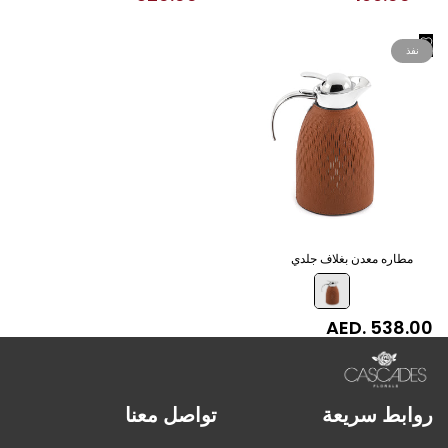
اضف
نفذ
الي
قائمة
الرغبات
مطاره معدن بغلاف جلدي
سعر
AED. 538.00
البيع
روابط سريعة
تواصل معنا