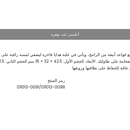
أعلمني عند توفره
واعد أنيقة من الراتنج، ويأتي في علبة هدايا فاخرة ليضفي لمسة راقية على أي 
جافة للحفاظ على نظافتها ورونقها.
رمز المنتج
011013-0091/011013-0098