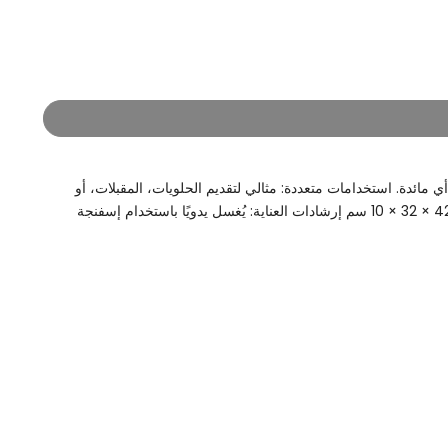
مائدة. استخدامات متعددة: مثالي لتقديم الحلويات، المقبلات، أو
الفواكه بأسلوب أنيق. يمكن استخدامه كقطعة ديكور تضفي لمسة من الفخامة على طاولتك. الأبعاد: الحجم الأول: 42.5 × 32 × 16 سم الحجم الثاني: 42.5 × 32 × 10 سم إرشادات العناية: يُغسل يدويًا باستخدام إسفنجة