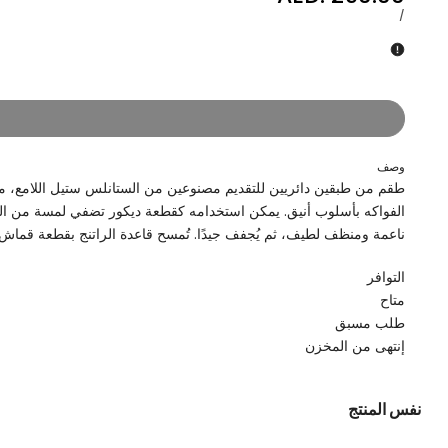
من
ستيل،
البيع
سعر
لكل
/
الإستانلس
مع
الوحدة
ستيل،
قاعدة
مع
من
قاعدة
الراتنج
من
-
الراتنج
أبيض
-
وصف
رمادي
طقم من طبقين دائريين للتقديم مصنوعين من الستانلس ستيل اللامع، مع ق
داكن
ناعمة ومنظف لطيف، ثم يُجفف جيدًا. تُمسح قاعدة الراتنج بقطعة قماش 
التوافر
متاح
طلب مسبق
إنتهى من المخزن
نفس المنتج