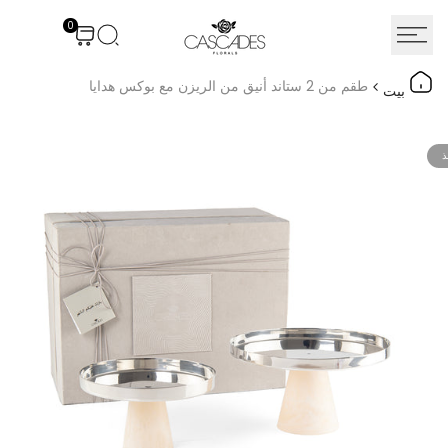
نتقل
0
لى
لمحتوى
طقم من 2 ستاند أنيق من الريزن مع بوكس هدايا
بيت
ذ