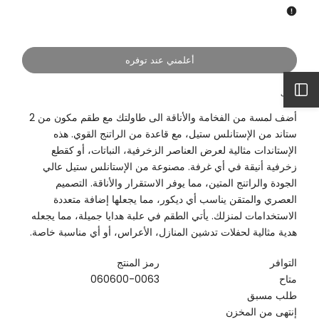
بوكس
بوكس
بوكس
بوكس
هدايا
هدايا
هدايا
هدايا
أعلمني عند توفره
افتح
وصف
أضف لمسة من الفخامة والأناقة الى طاولتك مع طقم مكون من 2
الشريط
ستاند من الإستانلس ستيل، مع قاعدة من الراتنج القوي. هذه
الإستاندات مثالية لعرض العناصر الزخرفية، النباتات، أو كقطع
الجانبي
زخرفية أنيقة في أي غرفة. مصنوعة من الإستانلس ستيل عالي
الجودة والراتنج المتين، مما يوفر الاستقرار والأناقة. التصميم
العصري والمتقن يناسب أي ديكور، مما يجعلها إضافة متعددة
الاستخدامات لمنزلك. يأتي الطقم في علبة هدايا جميلة، مما يجعله
هدية مثالية لحفلات تدشين المنازل، الأعراس، أو أي مناسبة خاصة.
التوافر
رمز المنتج
متاح
060600-0063
طلب مسبق
إنتهى من المخزن