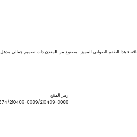
 باقتناء هذا الطقم الصواني المميز . مصنوع من المعدن ذات تصميم جمالي مذهل لل
رمز المنتج
0574/210409-0089/210409-0088