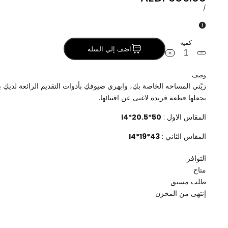
البيع
سعر
لكل
/
الوحدة
كمية
اضف إلي السلة
خفض
زيادة
كمية
الكمية
طقم
لـ
وصف
2
طقم
زيّني المساحه الخاصة بكِ، وابهري ضيوفكِ بأدوات التقديم الرائعة لديكِ
صواني
2
معدن
صواني
يجعلها قطعة فريدة لاغنى عن اقتنائها.
بغطاء
معدن
اكريلك
بغطاء
المقاس الاول :
50*20.5*I4
اكريلك
المقاس الثاني :
43*19*I4
التوافر
متاح
طلب مسبق
إنتهى من المخزن