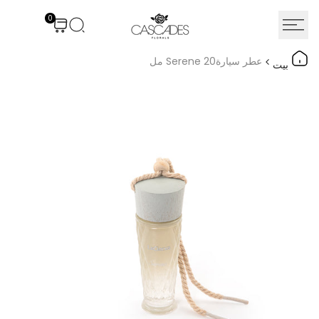
نتقل
0
لى
لمحتوى
عطر سيارةSerene 20 مل
بيت