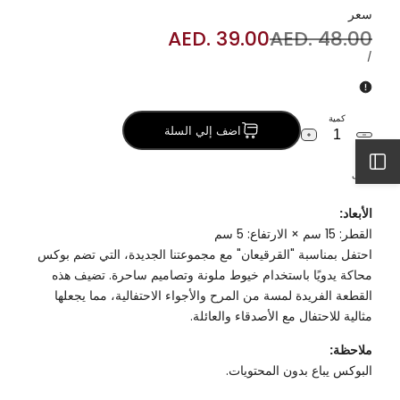
سعر
السعر
AED. 48.00
سعر
AED. 39.00
العادي
البيع
سعر
لكل
/
الوحدة
كمية
اضف إلي السلة
خفض
زيادة
كمية
الكمية
افتح
قرقيعان
لـ
وصف
قرقيعان
الشريط
الأبعاد:
القطر: 15 سم × الارتفاع: 5 سم
الجانبي
احتفل بمناسبة "القرقيعان" مع مجموعتنا الجديدة، التي تضم بوكس
محاكة يدويًا باستخدام خيوط ملونة وتصاميم ساحرة. تضيف هذه
القطعة الفريدة لمسة من المرح والأجواء الاحتفالية، مما يجعلها
مثالية للاحتفال مع الأصدقاء والعائلة.
ملاحظة:
البوكس يباع بدون المحتويات.