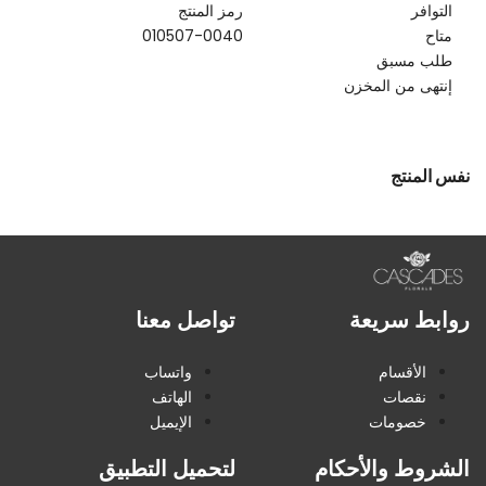
التوافر
رمز المنتج
متاح
010507-0040
طلب مسبق
إنتهى من المخزن
نفس المنتج
روابط سريعة
تواصل معنا
الأقسام
واتساب
نقصات
الهاتف
خصومات
الإيميل
الشروط والأحكام
لتحميل التطبيق