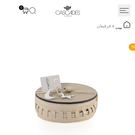
نتقل
0
لى
لمحتوى
قرقيعان
بيت
%