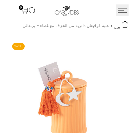
نتقل
0
لى
لمحتوى
علبة قرقيعان دائرية من الخزف مع غطاء - برتقالي
بيت
%
20
-