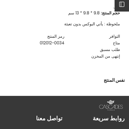
كمية
الكمية
افتح
علبة
لـ
وصف
قرقيعان
علبة
حجم المنتج:
9.8 * 9.8 * 13 سم
دائرية
قرقيعان
من
دائرية
الشريط
الخزف
من
ملحوظة : يأتي البوكس بدون تعبئة
مع
الخزف
غطاء
مع
الجانبي
-
غطاء
التوافر
رمز المنتج
برتقالي
-
متاح
012012-0034
برتقالي
طلب مسبق
إنتهى من المخزن
نفس المنتج
روابط سريعة
تواصل معنا