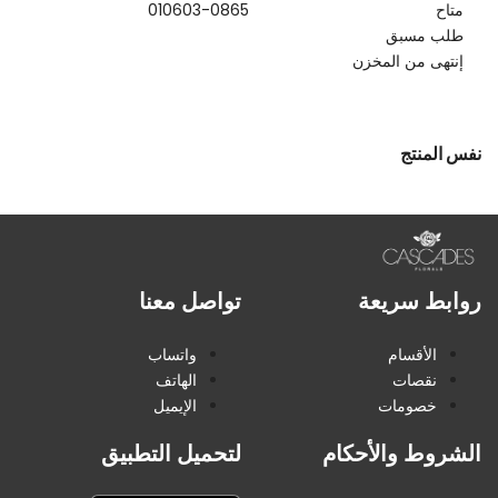
متاح
010603-0865
طلب مسبق
إنتهى من المخزن
نفس المنتج
روابط سريعة
تواصل معنا
الأقسام
واتساب
نقصات
الهاتف
خصومات
الإيميل
الشروط والأحكام
لتحميل التطبيق