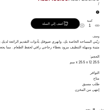
العادي
البيع
سعر
لكل
/
الوحدة
كمية
اضف إلي السلة
خفض
زيادة
كمية
الكمية
ستاند
لـ
وصف
رخام
ستاند
زيّني المساحه الخاصة بكِ، وابهري ضيوفكِ بأدوات التقديم الرائعة لديكِ
مع
رخام
قاعدة
مع
متينة وسهلة التنظيف مزود بغطاء زجاجي راقي لحفظ الطعام . مما يجعلها
جلد
قاعدة
جلد
الحجم:
25.5 x 25.5 x 12 سم
التوافر
متاح
طلب مسبق
إنتهى من المخزن