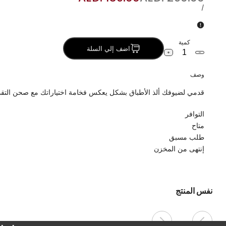
العادي
البيع
سعر
لكل
/
الوحدة
كمية
اضف إلي السلة
خفض
زيادة
كمية
الكمية
طبق
لـ
وصف
جلد
طبق
بغطاء
جلد
قدمي لضيوفك ألذ الأطباق بشكل يعكس فخامة اختياراتك مع صحن التقديم 
زجاج
بغطاء
زجاج
التوافر
متاح
طلب مسبق
إنتهى من المخزن
نفس المنتج