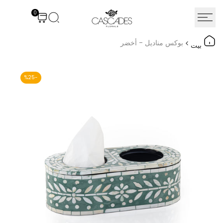
نتقل
0
لى
لمحتوى
بوكس مناديل - أخضر
بيت
%
25
-