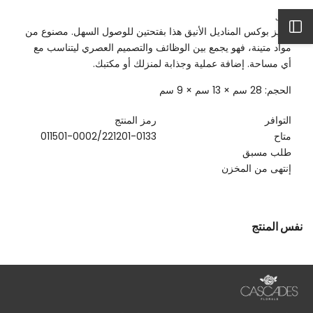
كمية
الكمية
بوكس
لـ
وصف
مناديل
بوكس
افتح
يتميز بوكس المناديل الأنيق هذا بفتحتين للوصول السهل. مصنوع من
-
مناديل
أخضر
-
مواد متينة، فهو يجمع بين الوظائف والتصميم العصري ليتناسب مع
أخضر
الشريط
أي مساحة. إضافة عملية وجذابة لمنزلك أو مكتبك.
الحجم: 28 سم × 13 سم × 9 سم
الجانبي
التوافر
رمز المنتج
متاح
011501-0002/221201-0133
طلب مسبق
إنتهى من المخزن
نفس المنتج