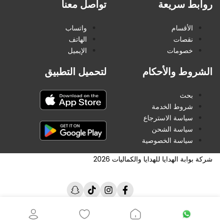
روابط سريعة
تواصل معنا
الأقسام
واتساب
نقصات
الهاتف
خصومات
الإيميل
الشروط والأحكام
لتحميل التطبيق
بحث
شروط الخدمة
سياسة الاسترجاع
سياسة الشحن
سياسة الخصوصية
شركة بوابة الهدايا للهدايا والكماليات 2026
فيسبوك
انستغرام
تيك
سناب
توك
شات