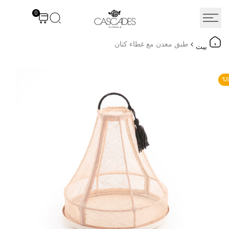
نتقل
0
لى
لمحتوى
طبق معدن مع غطاء كتان
بيت
%