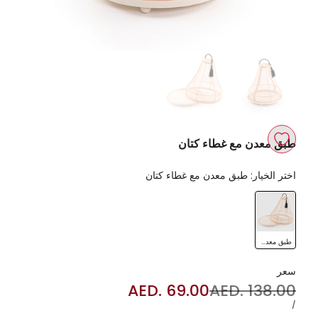
طبق معدن مع غطاء كتان
اضف
اختر الخيار:
طبق معدن مع غطاء كتان
الي
طبق
قائمة
معدن
مع
الرغبات
طبق معدن مع غطاء كتان
غطاء
كتان
سعر
السعر
AED. 138.00
سعر
AED. 69.00
العادي
البيع
سعر
لكل
/
الوحدة