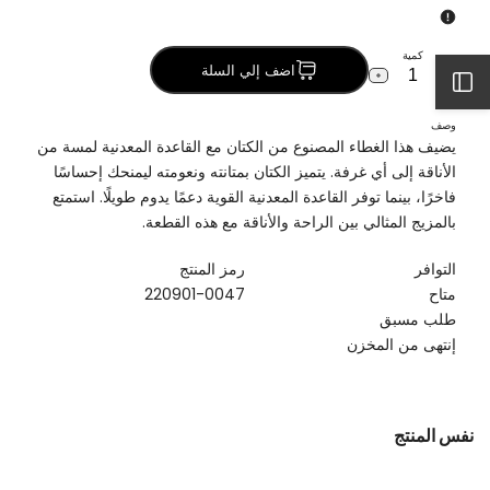
كمية
اضف إلي السلة
افتح
خفض
زيادة
كمية
الكمية
طبق
لـ
وصف
معدن
طبق
الشريط
يضيف هذا الغطاء المصنوع من الكتان مع القاعدة المعدنية لمسة من
مع
معدن
غطاء
مع
الأناقة إلى أي غرفة. يتميز الكتان بمتانته ونعومته ليمنحك إحساسًا
كتان
غطاء
الجانبي
فاخرًا، بينما توفر القاعدة المعدنية القوية دعمًا يدوم طويلًا. استمتع
كتان
بالمزيج المثالي بين الراحة والأناقة مع هذه القطعة.
التوافر
رمز المنتج
متاح
220901-0047
طلب مسبق
إنتهى من المخزن
نفس المنتج