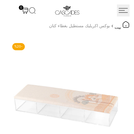
نتقل
0
لى
لمحتوى
بوكس اكريليك مستطيل بغطاء كتان
بيت
%
20
-