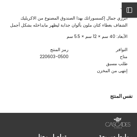
كمية
الكمية
بوكس
لـ
وصف
اكريليك
بوكس
افتح
مستطيل
اكريليك
ابرزي جمال إكسسوراتك بهذا الصندوق المصنوع من الاكريليك
بغطاء
مستطيل
كتان
بغطاء
الشفاف بغطاء كتان ملون بألوان جذابة ليظهر مابداخله بشكل أجمل
الشريط
كتان
الأبعاد: 40 سم × 12 سم × 5.5 سم
الجانبي
التوافر
رمز المنتج
متاح
220603-0500
طلب مسبق
إنتهى من المخزن
نفس المنتج
روابط سريعة
تواصل معنا